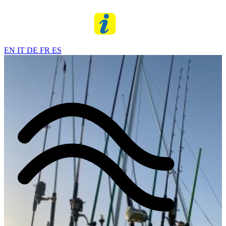
EN
IT
DE
FR
ES