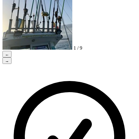
1 / 9
←
→