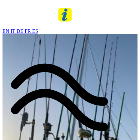
EN
IT
DE
FR
ES