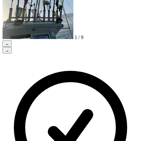
1 / 9
←
→