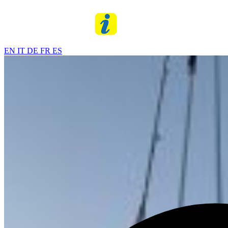
EN
IT
DE
FR
ES