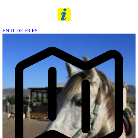
EN
IT
DE
FR
ES