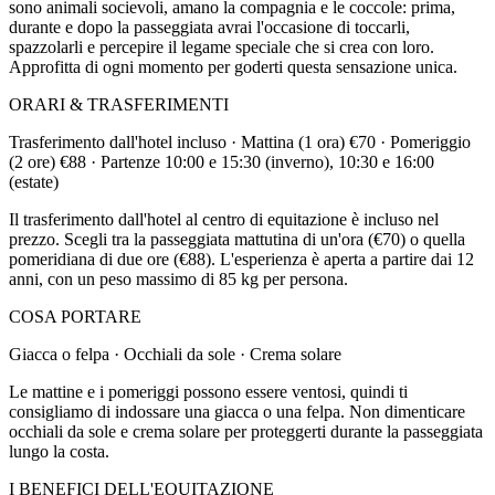
sono animali socievoli, amano la compagnia e le coccole: prima,
durante e dopo la passeggiata avrai l'occasione di toccarli,
spazzolarli e percepire il legame speciale che si crea con loro.
Approfitta di ogni momento per goderti questa sensazione unica.
ORARI & TRASFERIMENTI
Trasferimento dall'hotel incluso · Mattina (1 ora) €70 · Pomeriggio
(2 ore) €88 · Partenze 10:00 e 15:30 (inverno), 10:30 e 16:00
(estate)
Il trasferimento dall'hotel al centro di equitazione è incluso nel
prezzo. Scegli tra la passeggiata mattutina di un'ora (€70) o quella
pomeridiana di due ore (€88). L'esperienza è aperta a partire dai 12
anni, con un peso massimo di 85 kg per persona.
COSA PORTARE
Giacca o felpa · Occhiali da sole · Crema solare
Le mattine e i pomeriggi possono essere ventosi, quindi ti
consigliamo di indossare una giacca o una felpa. Non dimenticare
occhiali da sole e crema solare per proteggerti durante la passeggiata
lungo la costa.
I BENEFICI DELL'EQUITAZIONE