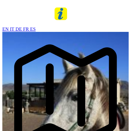
EN
IT
DE
FR
ES