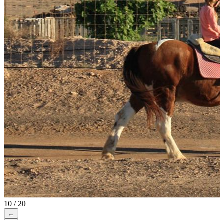
10 / 20
←