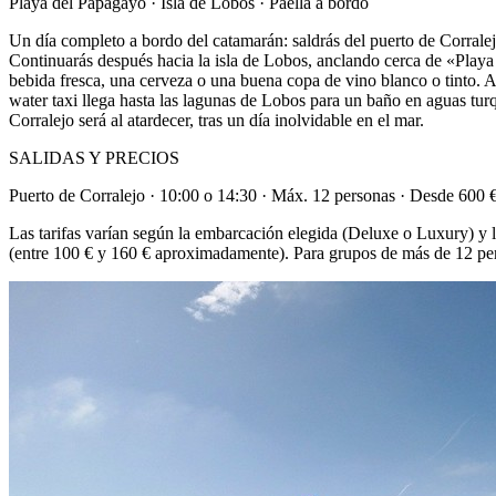
Playa del Papagayo · Isla de Lobos · Paella a bordo
Un día completo a bordo del catamarán: saldrás del puerto de Corrale
Continuarás después hacia la isla de Lobos, anclando cerca de «Playa de
bebida fresca, una cerveza o una buena copa de vino blanco o tinto. A
water taxi llega hasta las lagunas de Lobos para un baño en aguas turq
Corralejo será al atardecer, tras un día inolvidable en el mar.
SALIDAS Y PRECIOS
Puerto de Corralejo · 10:00 o 14:30 · Máx. 12 personas · Desde 600 
Las tarifas varían según la embarcación elegida (Deluxe o Luxury) y l
(entre 100 € y 160 € aproximadamente). Para grupos de más de 12 per