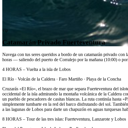
vip
Catamarán Privado Fuerteventura
Navega con tus seres queridos a bordo de un catamarán privado con la 
horas — saliendo del puerto de Corralejo por la mañana (10:00) o por 
4 HORAS – Vuelta a la isla de Lobos
El Río · Volcán de la Caldera · Faro Martiño · Playa de la Concha
Cruzarás «El Río», el brazo de mar que separa Fuerteventura del islo
occidental de la isla admirando la montaña volcánica de la Caldera c
un pueblo de pescadores de casitas blancas. La ruta continúa hasta «Pl
simplemente tumbarte en la red del barco disfrutando del sol. También p
a las lagunas de Lobos para darte un chapuzón en aguas turquesas habi
8 HORAS – Tour de las tres islas: Fuerteventura, Lanzarote y Lobos