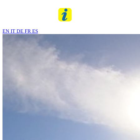
EN
IT
DE
FR
ES