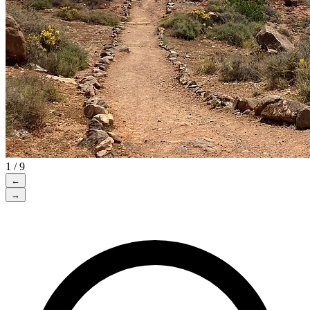
1 / 9
←
→