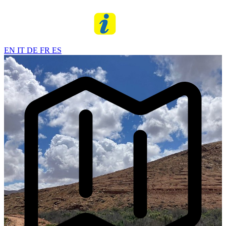
EN
IT
DE
FR
ES