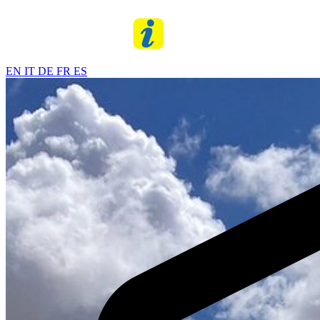
EN
IT
DE
FR
ES