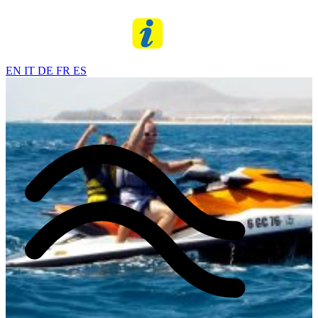
EN
IT
DE
FR
ES