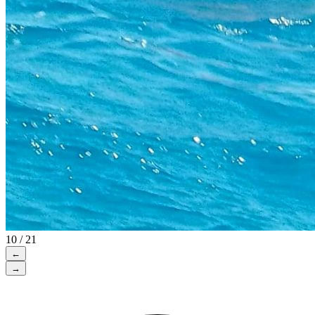
10 / 21
←
→