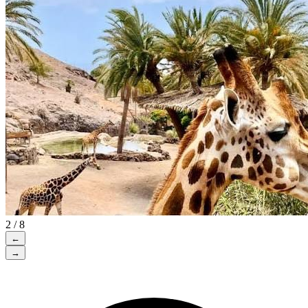
2 / 8
←
→