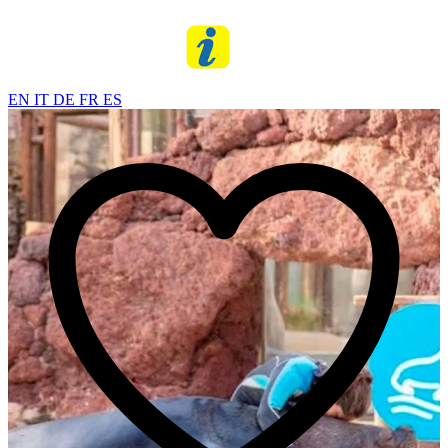
EN
IT
DE
FR
ES