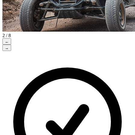
2 / 8
←
→