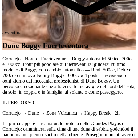
avventura
Dune Buggy Fuerteventura
Corralejo · Nord di Fuerteventura · Buggy automatici 500cc, 700cc
e 1000cc Il tour più popolare di Fuerteventura: guiderai l'ultimo
modello di Buggy con cambio automatico — Renli 500cc, Deluxe
700cc o il nuovo Family Buggy 1000cc a 4 posti — revisionato
ogni giorno dai meccanici professionisti di Dune Buggy. Un
percorso emozionante che attraversa le meraviglie del nord dell'isola,
da solo, in coppia o in famiglia, al volante o come passeggero.
IL PERCORSO
Corralejo → Dune → Zona Vulcanica → Happy Break · 2h
La prima tappa è l'area naturale protetta delle Grandes Playas di
Corralejo: camminerai sulla cima di una duna di sabbia godendoti il
panorama nel pieno rispetto dell'ambiente. Proseguirai poi attraverso