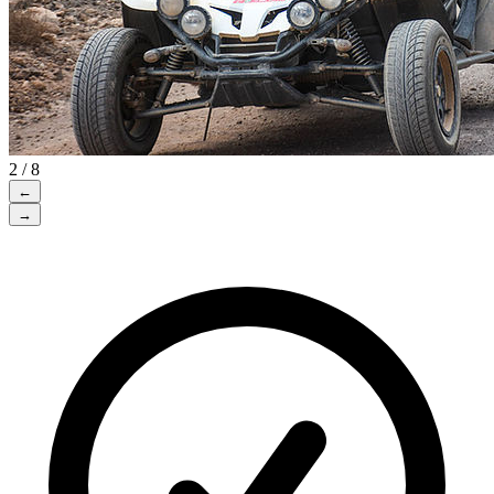
2 / 8
←
→