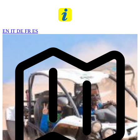
EN
IT
DE
FR
ES