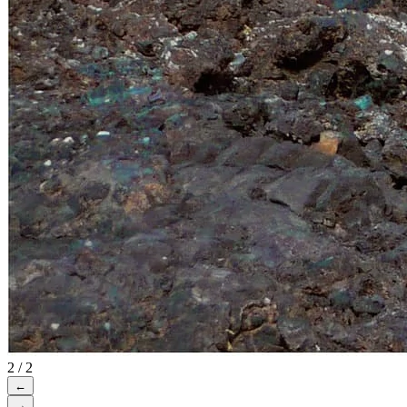
2 / 2
←
→