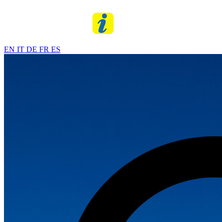
EN
IT
DE
FR
ES