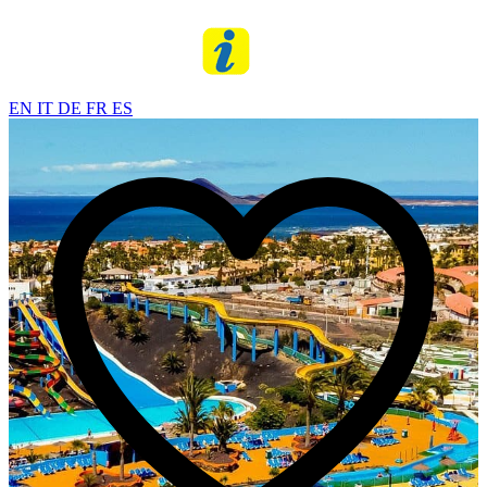
EN
IT
DE
FR
ES