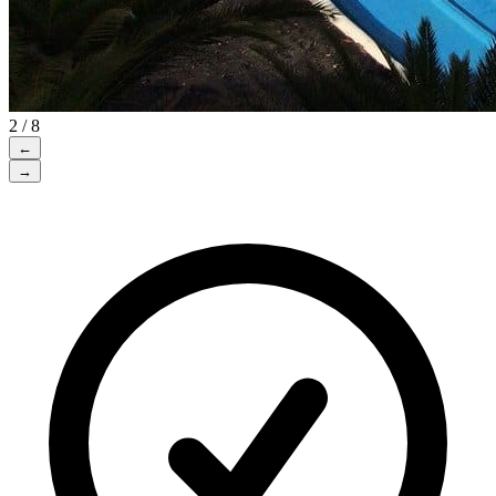
2 / 8
←
→