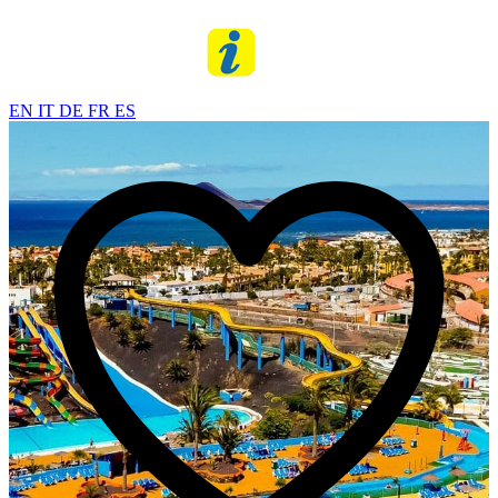
EN
IT
DE
FR
ES