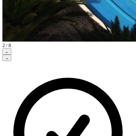
2 / 8
←
→