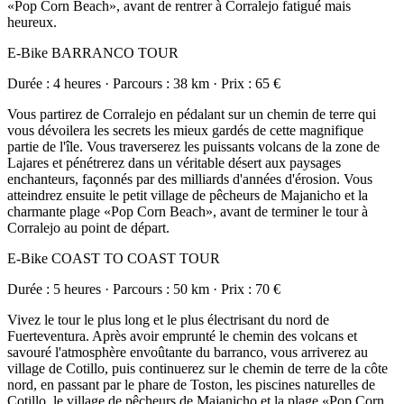
«Pop Corn Beach», avant de rentrer à Corralejo fatigué mais
heureux.
E-Bike BARRANCO TOUR
Durée : 4 heures · Parcours : 38 km · Prix : 65 €
Vous partirez de Corralejo en pédalant sur un chemin de terre qui
vous dévoilera les secrets les mieux gardés de cette magnifique
partie de l'île. Vous traverserez les puissants volcans de la zone de
Lajares et pénétrerez dans un véritable désert aux paysages
enchanteurs, façonnés par des milliards d'années d'érosion. Vous
atteindrez ensuite le petit village de pêcheurs de Majanicho et la
charmante plage «Pop Corn Beach», avant de terminer le tour à
Corralejo au point de départ.
E-Bike COAST TO COAST TOUR
Durée : 5 heures · Parcours : 50 km · Prix : 70 €
Vivez le tour le plus long et le plus électrisant du nord de
Fuerteventura. Après avoir emprunté le chemin des volcans et
savouré l'atmosphère envoûtante du barranco, vous arriverez au
village de Cotillo, puis continuerez sur le chemin de terre de la côte
nord, en passant par le phare de Toston, les piscines naturelles de
Cotillo, le village de pêcheurs de Majanicho et la plage «Pop Corn