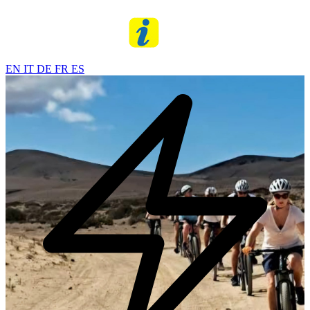
EN
IT
DE
FR
ES