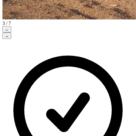
3 / 7
←
→