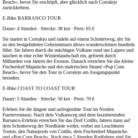
Beach», bevor Sie erschöpft, aber glücklich nach Corralejo
zurückkehren.
E-Bike BARRANCO TOUR
Dauer: 4 Stunden · Strecke: 38 km · Preis: 65 €
Sie starten in Corralejo und radeln auf einem Schotterweg, der Sie
zu den bestgehüteten Geheimnissen dieses wunderschönen Inselteils
führt. Sie fahren durch die mächtigen Vulkane rund um Lajares und
tauchen in eine echte Wüstenlandschaft ein, geformt durch
Milliarden von Jahren der Erosion. Danach erreichen Sie das kleine
Fischerdorf Majanicho und den malerischen Strand «Pop Corn
Beach», bevor Sie den Tour in Corralejo am Ausgangspunkt
beenden.
E-Bike COAST TO COAST TOUR
Dauer: 5 Stunden · Strecke: 50 km · Preis: 70 €
Erleben Sie die längste und aufregendste Tour im Norden
Fuerteventuras. Nach dem Vulkanweg und dem faszinierenden
Barranco-Erlebnis erreichen Sie das Dorf Cotillo, fahren dann auf
dem Schotterweg der Nordküste weiter, vorbei am Leuchtturm
Toston, den Naturpools von Cotillo, dem Fischerdorf Majanicho
und «Pop Corn Beach». Nach etwa 5 Stunden Radfahren sind Sie