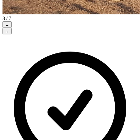
3 / 7
←
→