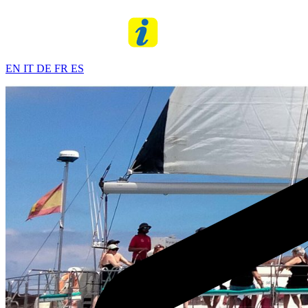
EN
IT
DE
FR
ES