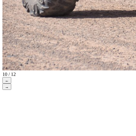
10 / 12
←
→