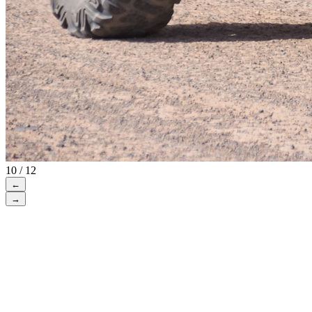
10 / 12
←
→