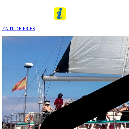
EN
IT
DE
FR
ES