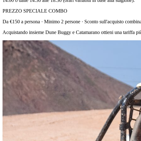
14:00 o dalle 14:30 alle 18:30 (orari variabili in base alla stagione).
PREZZO SPECIALE COMBO
Da €150 a persona · Minimo 2 persone · Sconto sull'acquisto combin
Acquistando insieme Dune Buggy e Catamarano ottieni una tariffa più v