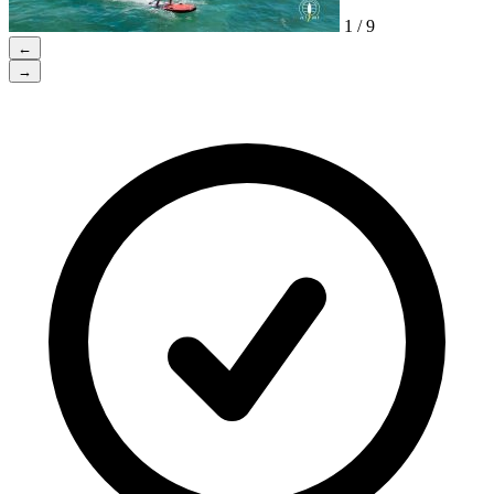
1 / 9
←
→