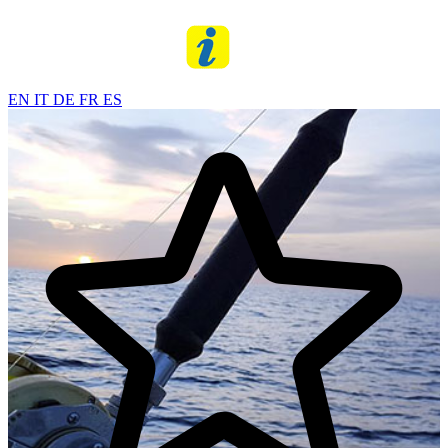
EN
IT
DE
FR
ES