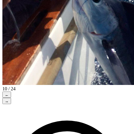
10 / 24
←
→