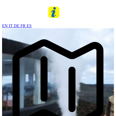
EN
IT
DE
FR
ES