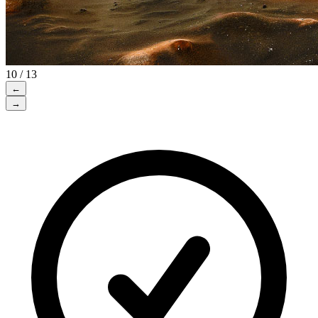
10 / 13
←
→