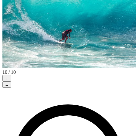
10 / 10
←
→