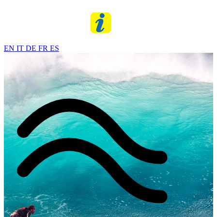
EN
IT
DE
FR
ES