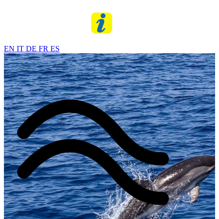
EN
IT
DE
FR
ES