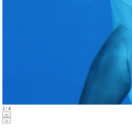
2 / 4
←
→