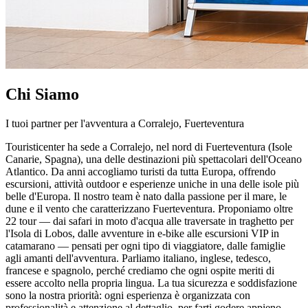
Chi Siamo
I tuoi partner per l'avventura a Corralejo, Fuerteventura
Touristicenter ha sede a Corralejo, nel nord di Fuerteventura (Isole
Canarie, Spagna), una delle destinazioni più spettacolari dell'Oceano
Atlantico. Da anni accogliamo turisti da tutta Europa, offrendo
escursioni, attività outdoor e esperienze uniche in una delle isole più
belle d'Europa. Il nostro team è nato dalla passione per il mare, le
dune e il vento che caratterizzano Fuerteventura. Proponiamo oltre
22 tour — dai safari in moto d'acqua alle traversate in traghetto per
l'Isola di Lobos, dalle avventure in e-bike alle escursioni VIP in
catamarano — pensati per ogni tipo di viaggiatore, dalle famiglie
agli amanti dell'avventura. Parliamo italiano, inglese, tedesco,
francese e spagnolo, perché crediamo che ogni ospite meriti di
essere accolto nella propria lingua. La tua sicurezza e soddisfazione
sono la nostra priorità: ogni esperienza è organizzata con
professionalità e attenzione al dettaglio, per farti godere appieno