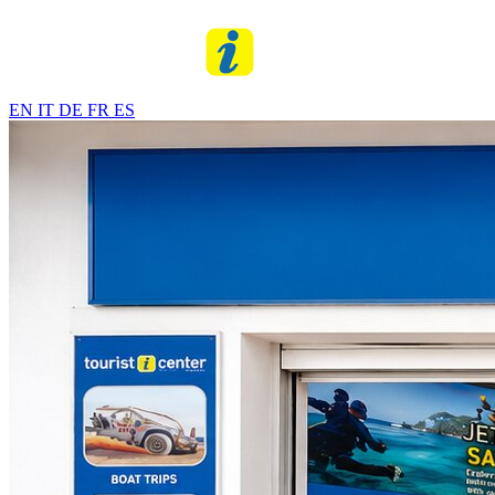
EN
IT
DE
FR
ES