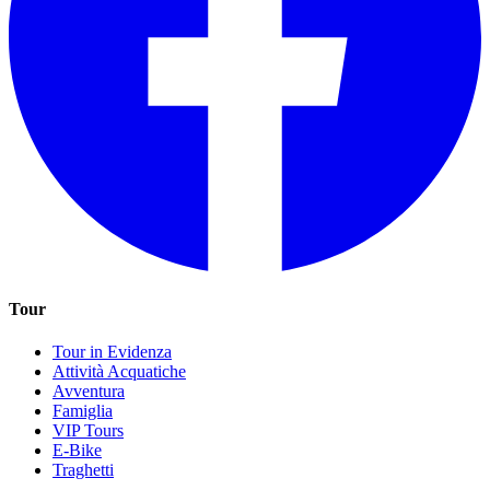
Tour
Tour in Evidenza
Attività Acquatiche
Avventura
Famiglia
VIP Tours
E-Bike
Traghetti