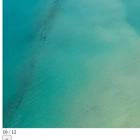
10 / 12
←