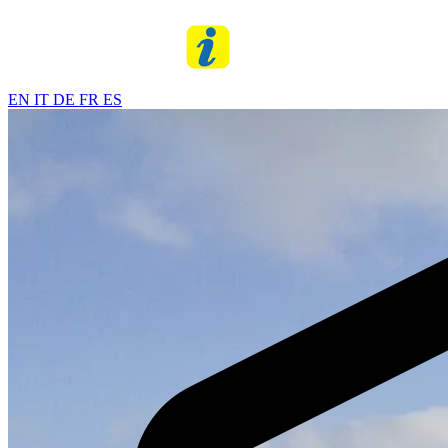
EN
IT
DE
FR
ES