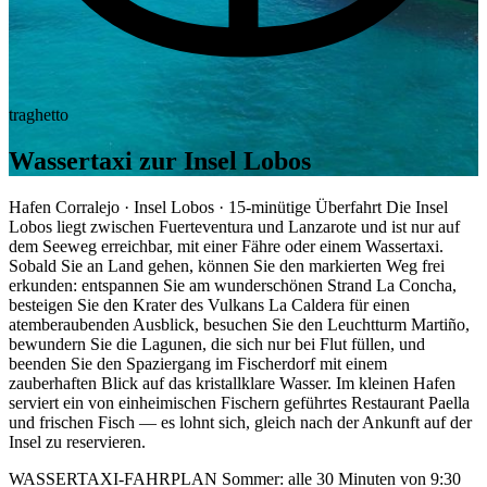
traghetto
Wassertaxi zur Insel Lobos
Hafen Corralejo · Insel Lobos · 15-minütige Überfahrt Die Insel
Lobos liegt zwischen Fuerteventura und Lanzarote und ist nur auf
dem Seeweg erreichbar, mit einer Fähre oder einem Wassertaxi.
Sobald Sie an Land gehen, können Sie den markierten Weg frei
erkunden: entspannen Sie am wunderschönen Strand La Concha,
besteigen Sie den Krater des Vulkans La Caldera für einen
atemberaubenden Ausblick, besuchen Sie den Leuchtturm Martiño,
bewundern Sie die Lagunen, die sich nur bei Flut füllen, und
beenden Sie den Spaziergang im Fischerdorf mit einem
zauberhaften Blick auf das kristallklare Wasser. Im kleinen Hafen
serviert ein von einheimischen Fischern geführtes Restaurant Paella
und frischen Fisch — es lohnt sich, gleich nach der Ankunft auf der
Insel zu reservieren.
WASSERTAXI-FAHRPLAN Sommer: alle 30 Minuten von 9:30