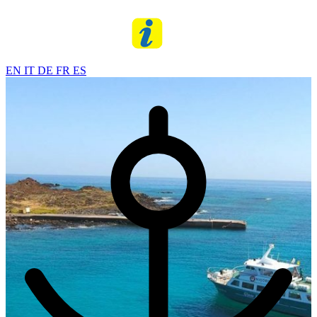
EN
IT
DE
FR
ES