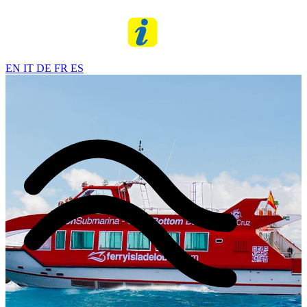
EN
IT
DE
FR
ES