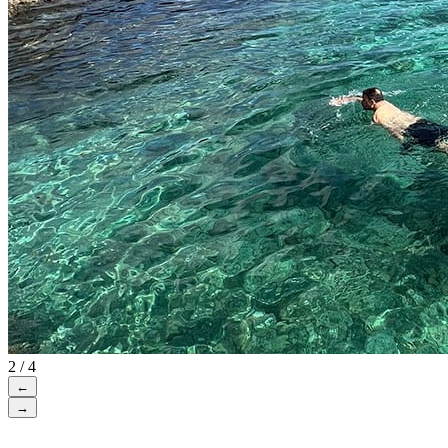
2 / 4
←
→