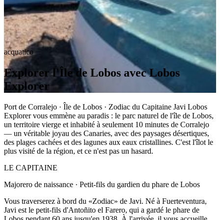
acquatico
Explorer l'Île de Lobos avec Lobos
Explorer
Port de Corralejo · Île de Lobos · Zodiac du Capitaine Javi Lobos
Explorer vous emmène au paradis : le parc naturel de l'île de Lobos,
un territoire vierge et inhabité à seulement 10 minutes de Corralejo
— un véritable joyau des Canaries, avec des paysages désertiques,
des plages cachées et des lagunes aux eaux cristallines. C'est l'îlot le
plus visité de la région, et ce n'est pas un hasard.
LE CAPITAINE
Majorero de naissance · Petit-fils du gardien du phare de Lobos
Vous traverserez à bord du «Zodiac» de Javi. Né à Fuerteventura,
Javi est le petit-fils d'Antoñito el Farero, qui a gardé le phare de
Lobos pendant 60 ans jusqu'en 1938. À l'arrivée, il vous accueille