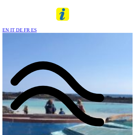
EN
IT
DE
FR
ES