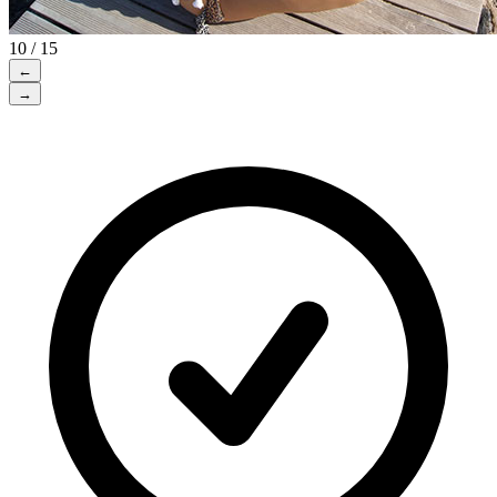
10 / 15
←
→