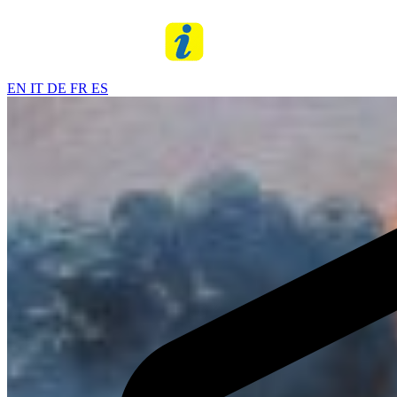
EN
IT
DE
FR
ES