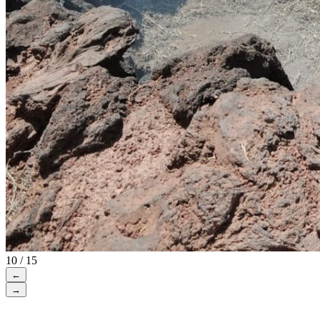
10 / 15
←
→