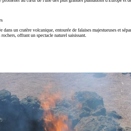
 promener au cœur de l'une des plus grandes plantations d'Europe et de 
es
 dans un cratère volcanique, entourée de falaises majestueuses et sépa
rochers, offrant un spectacle naturel saisissant.