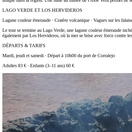
unique dans la région. Une halte au musée de l'Aloe Vera permet de se
LAGO VERDE ET LOS HERVIDEROS
Lagune couleur émeraude · Cratère volcanique · Vagues sur les falais
Le tour se termine au Lago Verde, une lagune couleur émeraude nichée
également par Los Hervideros, où la mer se brise avec force contre les 
DÉPARTS & TARIFS
Mardi, jeudi et samedi · Départ à 10h00 du port de Corralejo
Adultes 83 € · Enfants (3–11 ans) 60 €