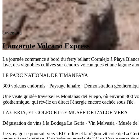
avventura
Lanzarote Volcano Express
La journée commence à bord du ferry reliant Corralejo à Playa Blanca, 
lave, des vignobles cultivés sur cendres volcaniques et une lagune aux
LE PARC NATIONAL DE TIMANFAYA
300 volcans endormis · Paysage lunaire · Démonstration géothermiqu
Une visite guidée traverse les Montañas del Fuego, où environ 300 vol
géothermique, qui révèle en direct l'énergie encore cachée sous l'île.
LA GERIA, EL GOLFO ET LE MUSÉE DE L'ALOE VERA
Dégustation de vins à la Bodega La Geria · Vin Malvasía · Musée de 
Le voyage se poursuit vers «El Golfo» et la région viticole de La Geri